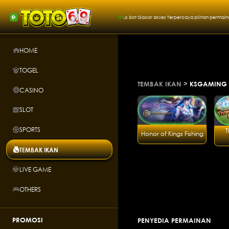
Selamat datang di link Resmi Toto69 - Situs Slot Gacor akses Terpercaya pilihan permainan
HOME
TOGEL
TEMBAK IKAN
>
KSGAMING
CASINO
SLOT
SPORTS
T
Honor of Kings Fishing
TEMBAK IKAN
LIVE GAME
OTHERS
PROMOSI
PENYEDIA PERMAINAN