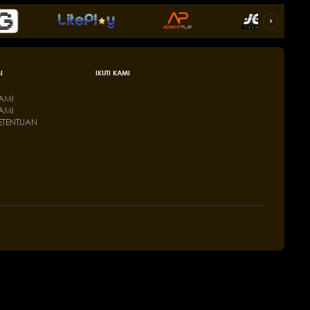
I
IKUTI KAMI
AMI
AMI
KETENTUAN