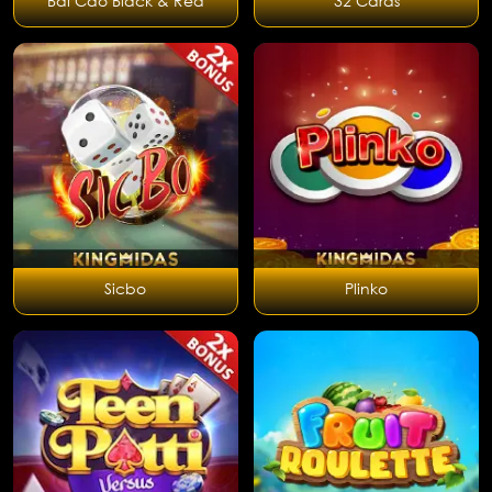
Bai Cao Black & Red
32 Cards
Sicbo
Plinko