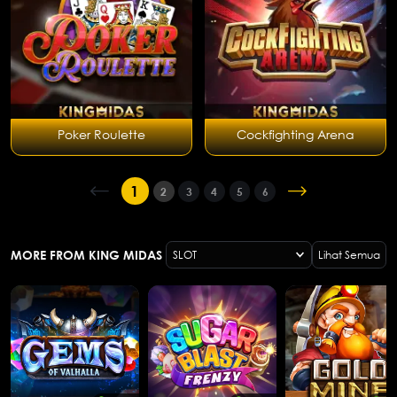
Poker Roulette
Cockfighting Arena
1
2
3
4
5
6
MORE FROM KING MIDAS
SLOT
Lihat Semua