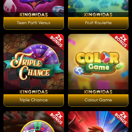
Teen Patti Versus
Fruit Roulette
Triple Chance
Colour Game