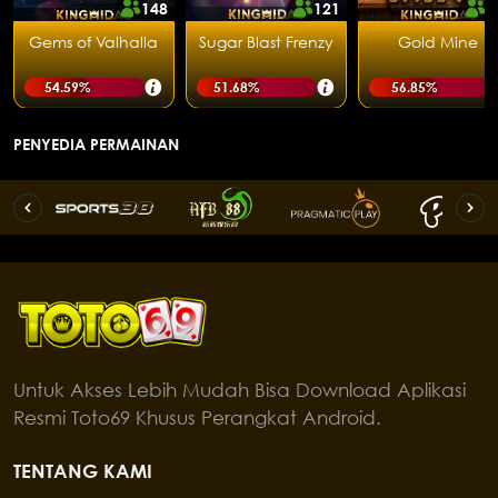
148
121
1
Gems of Valhalla
Sugar Blast Frenzy
Gold Mine
54.59
%
51.68
%
56.85
%
PENYEDIA PERMAINAN
Untuk Akses Lebih Mudah Bisa Download Aplikasi
Resmi Toto69 Khusus Perangkat Android.
TENTANG KAMI