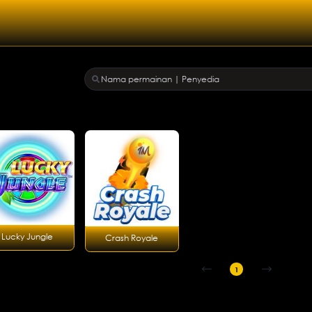
Lucky Jungle
Crash Royale
1