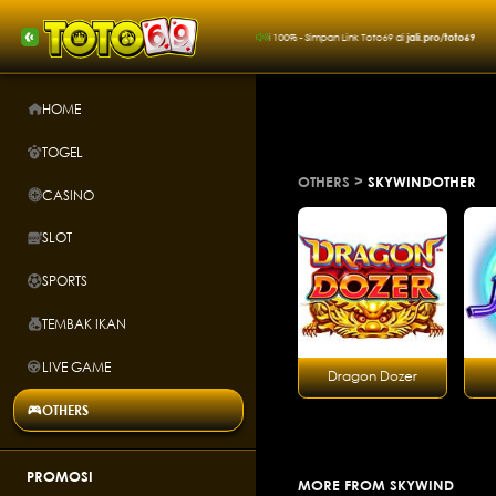
oto69 setiap hari Garansi Gagal Gacor saldo kembali 100% - Simpan Link Toto69 di
jali.pro/toto69
HOME
TOGEL
OTHERS
>
SKYWINDOTHER
CASINO
SLOT
SPORTS
TEMBAK IKAN
LIVE GAME
Dragon Dozer
OTHERS
PROMOSI
MORE FROM SKYWIND