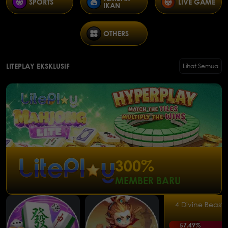
SPORTS
LIVE GAME
IKAN
OTHERS
LITEPLAY EKSKLUSIF
Lihat Semua
300%
MEMBER BARU
1
4 Divine Beasts
57.49
%