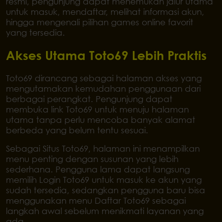
resmi, pengunjung dapat menemukan jalur utama
untuk masuk, mendaftar, melihat informasi akun,
hingga mengenali pilihan games online favorit
yang tersedia.
Akses Utama Toto69 Lebih Praktis
Toto69 dirancang sebagai halaman akses yang
mengutamakan kemudahan penggunaan dari
berbagai perangkat. Pengunjung dapat
membuka link Toto69 untuk menuju halaman
utama tanpa perlu mencoba banyak alamat
berbeda yang belum tentu sesuai.
Sebagai
Situs Toto69
, halaman ini menampilkan
menu penting dengan susunan yang lebih
sederhana. Pengguna lama dapat langsung
memilih Login Toto69 untuk masuk ke akun yang
sudah tersedia, sedangkan pengguna baru bisa
menggunakan menu Daftar Toto69 sebagai
langkah awal sebelum menikmati layanan yang
ada.