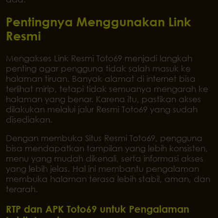
Pentingnya Menggunakan Link
Resmi
Mengakses
Link Resmi Toto69
menjadi langkah
penting agar pengguna tidak salah masuk ke
halaman tiruan. Banyak alamat di internet bisa
terlihat mirip, tetapi tidak semuanya mengarah ke
halaman yang benar. Karena itu, pastikan akses
dilakukan melalui jalur Resmi Toto69 yang sudah
disediakan.
Dengan membuka Situs Resmi Toto69, pengguna
bisa mendapatkan tampilan yang lebih konsisten,
menu yang mudah dikenali, serta informasi akses
yang lebih jelas. Hal ini membantu pengalaman
membuka halaman terasa lebih stabil, aman, dan
terarah.
RTP dan APK Toto69 untuk Pengalaman