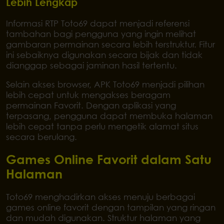
Lebih Lengkap
Informasi
RTP Toto69
dapat menjadi referensi
tambahan bagi pengguna yang ingin melihat
gambaran permainan secara lebih terstruktur. Fitur
ini sebaiknya digunakan secara bijak dan tidak
dianggap sebagai jaminan hasil tertentu.
Selain akses browser, APK Toto69 menjadi pilihan
lebih cepat untuk mengakses beragam
permainan Favorit. Dengan aplikasi yang
terpasang, pengguna dapat membuka halaman
lebih cepat tanpa perlu mengetik alamat situs
secara berulang.
Games Online Favorit dalam Satu
Halaman
Toto69 menghadirkan akses menuju berbagai
games online favorit dengan tampilan yang ringan
dan mudah digunakan. Struktur halaman yang