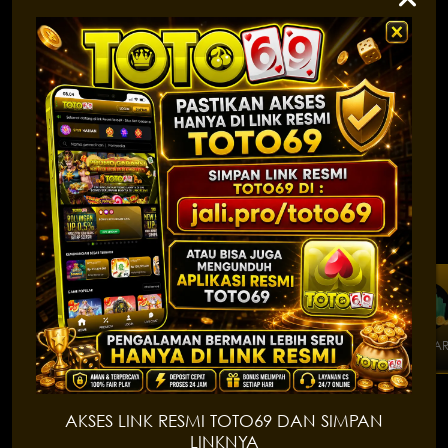
GIVEAWAYS
BONUS HA
BONUS MINGGUAN
AKSES LINK RESMI TOTO69 DAN SIMPAN
LINKNYA